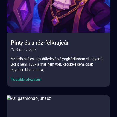
Pinty és a réz-félkrajcár
július 17, 2026
Az erdő szélén, egy düledező vályogházikóban élt egyedül
Boris néni. Tyúkja már nem volt, kecskéje sem; csak
egyetlen kis madara,...
Tovább olvasom