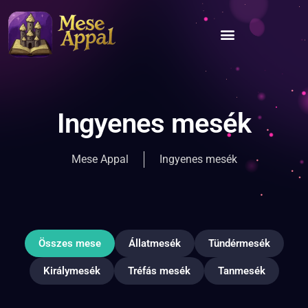
Ingyenes mesék
Mese Appal
Ingyenes mesék
Összes mese
Állatmesék
Tündérmesék
Királymesék
Tréfás mesék
Tanmesék