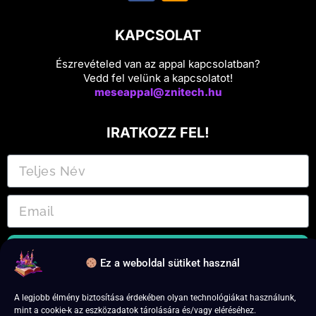
KAPCSOLAT
Észrevételed van az appal kapcsolatban?
Vedd fel velünk a kapcsolatot!
meseappal@znitech.hu
IRATKOZZ FEL!
Feliratkozás
Ez a weboldal sütiket használ
Iratkozz fel és csatlakozz a 7 napos próba időszakhoz!
A legjobb élmény biztosítása érdekében olyan technológiákat használunk,
mint a cookie-k az eszközadatok tárolására és/vagy eléréséhez.