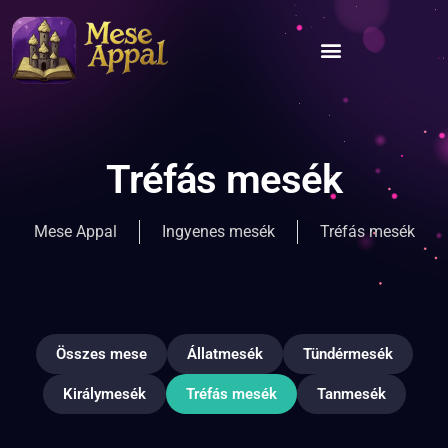
Tréfás mesék
Mese Appal
Ingyenes mesék
Tréfás mesék
Összes mese
Állatmesék
Tündérmesék
Királymesék
Tréfás mesék
Tanmesék