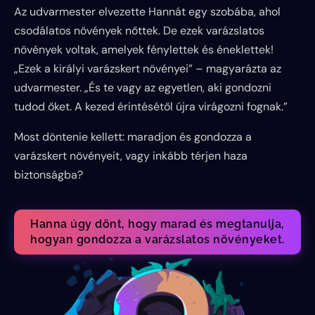
Az udvarmester elvezette Hannát egy szobába, ahol
csodálatos növények nőttek. De ezek varázslatos
növények voltak, amelyek fénylettek és éneklettek!
„Ezek a királyi varázskert növényei” – magyarázta az
udvarmester. „És te vagy az egyetlen, aki gondozni
tudod őket. A kezed érintésétől újra virágozni fognak.”
Most döntenie kellett: maradjon és gondozza a
varázskert növényeit, vagy inkább térjen haza
biztonságba?
Hanna úgy dönt, hogy marad és megtanulja,
hogyan gondozza a varázslatos növényeket.