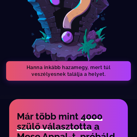
Hanna inkább hazamegy, mert túl
veszélyesnek találja a helyet.
Már több mint
4000
szülő választotta
a
Mese Appal-t, próbáld