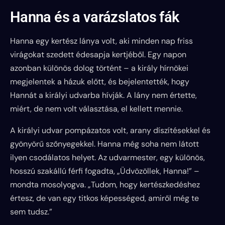
Hanna és a varázslatos fák
Hanna egy kertész lánya volt, aki minden nap friss
virágokat szedett édesapja kertjéből. Egy napon
azonban különös dolog történt – a király hírnökei
megjelentek a házuk előtt, és bejelentették, hogy
Hannát a királyi udvarba hívják. A lány nem értette,
miért, de nem volt választása, el kellett mennie.
A királyi udvar pompázatos volt, arany díszítésekkel és
gyönyörű szőnyegekkel. Hanna még soha nem látott
ilyen csodálatos helyet. Az udvarmester, egy különös,
hosszú szakállú férfi fogadta, „Üdvözöllek, Hanna!” –
mondta mosolyogva. „Tudom, hogy kertészkedéshez
értesz, de van egy titkos képességed, amiről még te
sem tudsz.”