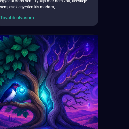
egyedül Boris néni. Tyúkja már nem volt, kecskéje
sem; csak egyetlen kis madara,...
Tovább olvasom