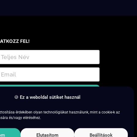
RATKOZZ FEL!
Feliratkozás
🍪 Ez a weboldal sütiket használ
ratkozz fel és csatlakozz a 7 napos próba
ztosítása érdekében olyan technológiákat használunk, mint a cookie-k az
dőszakhoz!
sára és/vagy eléréséhez.
om
Elutasítom
Beállítások