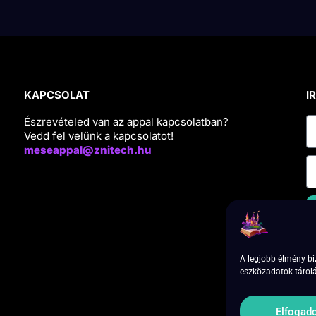
KAPCSOLAT
I
Észrevételed van az appal kapcsolatban?
Vedd fel velünk a kapcsolatot!
meseappal@znitech.hu
I
A legjobb élmény bi
i
eszközadatok tárolá
Elfogad