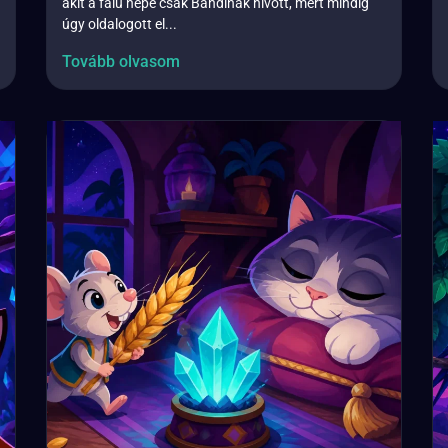
akit a falu népe csak Bandinak hívott, mert mindig
úgy oldalogott el...
Tovább olvasom