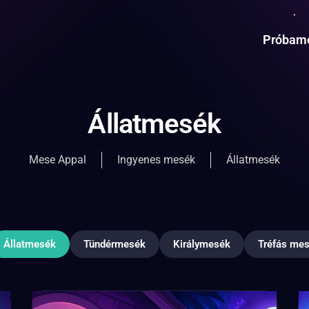
Próbam
Állatmesék
Mese Appal
Ingyenes mesék
Állatmesék
Állatmesék
Tündérmesék
Királymesék
Tréfás me