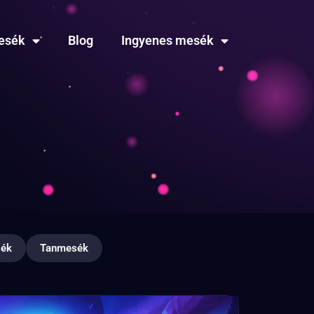
esék
Blog
Ingyenes mesék
sék
Tanmesék