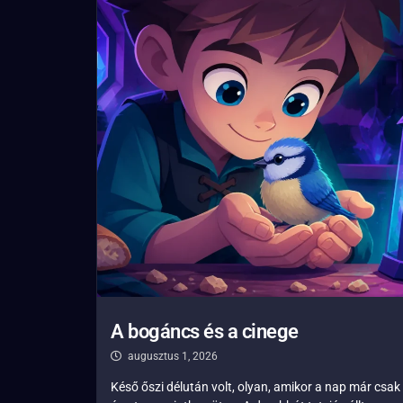
A bogáncs és a cinege
augusztus 1, 2026
Késő őszi délután volt, olyan, amikor a nap már csak