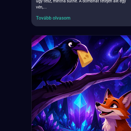
úgy tesz, mintha sütne. A dombhát tetején állt egy
vén,...
Tovább olvasom