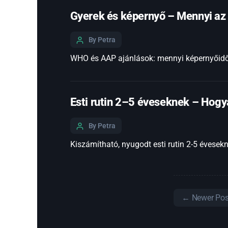
Gyerek és képernyő – Mennyi az 
By Petra
WHO és AAP ajánlások: mennyi képernyőidő 
Esti rutin 2–5 éveseknek – Hog
By Petra
Kiszámítható, nyugodt esti rutin 2-5 évesekn
←
Newer
Pos