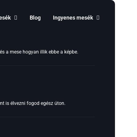
esék
Blog
Ingyenes mesék
s a mese hogyan illik ebbe a képbe.
t is élvezni fogod egész úton.