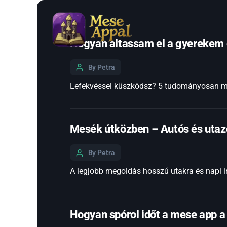
Hogyan altassam el a gyerekem 
By Petra
Lefekvéssel küszködsz? 5 tudományosan meg
Mesék útközben – Autós és utaz
By Petra
A legjobb megoldás hosszú utakra és napi i
Hogyan spórol időt a mese app a