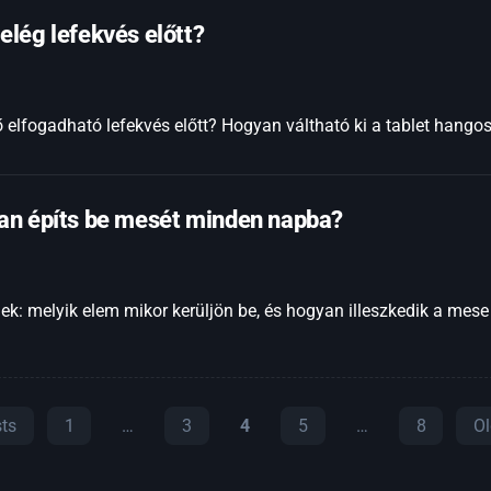
elég lefekvés előtt?
elfogadható lefekvés előtt? Hogyan váltható ki a tablet hang
yan építs be mesét minden napba?
ek: melyik elem mikor kerüljön be, és hogyan illeszkedik a mese 
ts
1
…
3
4
5
…
8
O