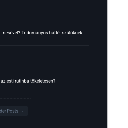
os mesével? Tudományos háttér szülőknek.
az esti rutinba tökéletesen?
lder
Posts
→