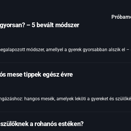
Próbam
gyorsan? – 5 bevált módszer
alapozott módszer, amellyel a gyerek gyorsabban alszik el – é
ós mese tippek egész évre
ngázáshoz: hangos mesék, amelyek leköti a gyereket és szülőkén
 szülőknek a rohanós estéken?