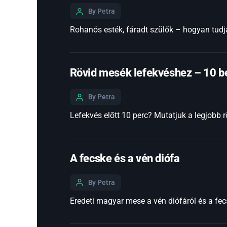
By Petra
Rohanós esték, fáradt szülők – hogyan tudja
Rövid mesék lefekvéshez – 10 be
By Petra
Lefekvés előtt 10 perc? Mutatjuk a legjobb 
A fecske és a vén diófa
By Petra
Eredeti magyar mese a vén diófáról és a fec