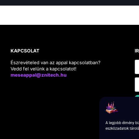
KAPCSOLAT
I
Észrevételed van az appal kapcsolatban?
Vedd fel velünk a kapcsolatot!
meseappal@znitech.hu
I
A legjobb élmény bi
i
eszközadatok tárolá