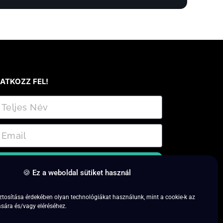
RATKOZZ FEL!
Feliratkozás
🍪 Ez a weboldal sütiket használ
ratkozz fel és csatlakozz a 7 napos próba
ztosítása érdekében olyan technológiákat használunk, mint a cookie-k az
dőszakhoz!
sára és/vagy eléréséhez.