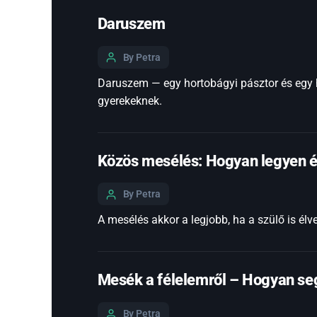
Daruszem
By Petra
Daruszem — egy hortobágyi pásztor és egy h
gyerekeknek.
Közös mesélés: Hogyan legyen é
By Petra
A mesélés akkor a legjobb, ha a szülő is él
Mesék a félelemről – Hogyan seg
By Petra