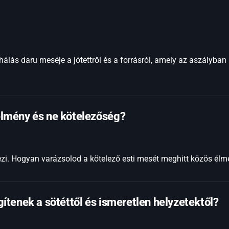
álás daru meséje a jótettről és a forrásról, amely az aszályba
lmény és ne kötelezőség?
vezi. Hogyan varázsolod a kötelező esti mesét meghitt közös él
ítenek a sötéttől és ismeretlen helyzetektől?