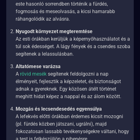
este hasonló sorrendben történik a fürdés,
fogmosás és meseolvasás, a kicsi hamarabb
ráhangolódik az alvásra.
Nyugodt környezet megteremtése
Az esti órákban kerüljük a képernyőhasználatot és a
túl sok édességet. A lágy fények és a csendes szoba
segítenek a lelassulásban.
Altatómese varázsa
A
rövid mesék
segítenek feldolgozni a nap
élményeit, fejlesztik a képzeletet, és biztonságot
adnak a gyereknek. Egy közösen átélt történet
meghitt hidat képez a nappal és az álom között.
Mozgás és lecsendesedés egyensúlya
A lefekvés előtti órákban érdemes kicsit mozogni
(pl. fürdés közben játszani, ugrálni), majd
fokozatosan lassabb tevékenységekre váltani, hogy
a test is felkészüljön a pihenésre.