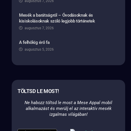
augusztus 7, 2026
Mesék a barátságról – Óvodásoknak és
kisiskolásoknak szóló legjobb történetek
augusztus 7, 2026
A felhőkig érő fa
augusztus 5, 2026
TÖLTSD LE MOST!
Ne habozz töltsd le most a Mese Appal mobil
alkalmazást és merülj el az interaktív mesék
izgalmas világában!