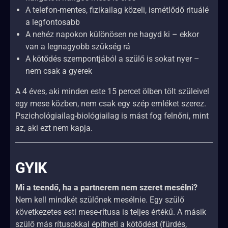
A telefon-mentes, fizikailag közeli, ismétlődő rituálé
a legfontosabb
A nehéz napokon különösen ne hagyd ki – ekkor
van a legnagyobb szükség rá
A kötődés szempontjából a szülő is sokat nyer –
nem csak a gyerek
A 4 éves, aki minden este 15 percet ölben tölt szüleivel
egy mese közben, nem csak egy szép emléket szerez.
Pszichológiailag-biológiailag is mást fog felnőni, mint
az, aki ezt nem kapja.
GYIK
Mi a teendő, ha a partnerem nem szeret mesélni?
Nem kell mindkét szülőnek mesélnie. Egy szülő
következetes esti mese-rítusa is teljes értékű. A másik
szülő más rítusokkal építheti a kötődést (fürdés,