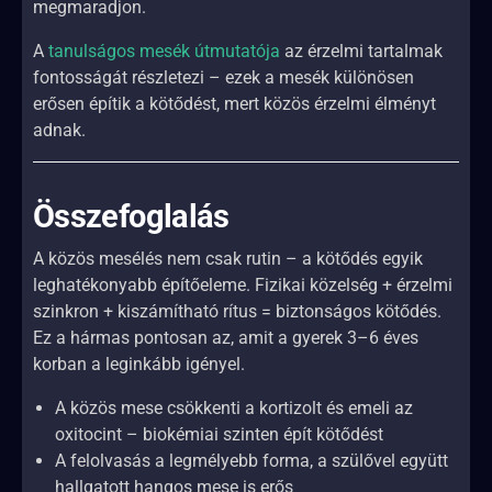
megmaradjon.
A
tanulságos mesék útmutatója
az érzelmi tartalmak
fontosságát részletezi – ezek a mesék különösen
erősen építik a kötődést, mert közös érzelmi élményt
adnak.
Összefoglalás
A közös mesélés nem csak rutin – a kötődés egyik
leghatékonyabb építőeleme. Fizikai közelség + érzelmi
szinkron + kiszámítható rítus = biztonságos kötődés.
Ez a hármas pontosan az, amit a gyerek 3–6 éves
korban a leginkább igényel.
A közös mese csökkenti a kortizolt és emeli az
oxitocint – biokémiai szinten épít kötődést
A felolvasás a legmélyebb forma, a szülővel együtt
hallgatott hangos mese is erős