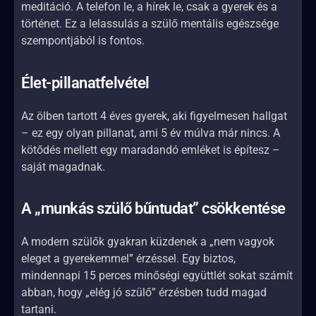
meditáció. A telefon le, a hírek le, csak a gyerek és a
történet. Ez a lelassulás a szülő mentális egészsége
szempontjából is fontos.
Élet-pillanatfelvétel
Az ölben tartott 4 éves gyerek, aki figyelmesen hallgat
– ez egy olyan pillanat, ami 5 év múlva már nincs. A
kötődés mellett egy maradandó emléket is építesz –
saját magadnak.
A „munkás szülő bűntudat” csökkentése
A modern szülők gyakran küzdenek a „nem vagyok
eleget a gyerekemmel” érzéssel. Egy biztos,
mindennapi 15 perces minőségi együttlét sokat számít
abban, hogy „elég jó szülő” érzésben tudd magad
tartani.