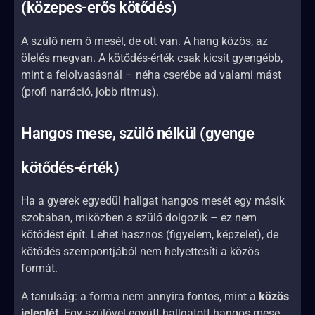
(közepes-erős kötődés)
A szülő nem ő mesél, de ott van. A hang közös, az
ölelés megvan. A kötődés-érték csak kicsit gyengébb,
mint a felolvasásnál – néha cserébe ad valami mást
(profi narráció, jobb ritmus).
Hangos mese, szülő nélkül (gyenge
kötődés-érték)
Ha a gyerek egyedül hallgat hangos mesét egy másik
szobában, miközben a szülő dolgozik – ez nem
kötődést épít. Lehet hasznos (figyelem, képzelet), de
kötődés szempontjából nem helyettesíti a közös
formát.
A tanulság: a forma nem annyira fontos, mint a
közös
jelenlét
. Egy szülővel együtt hallgatott hangos mese