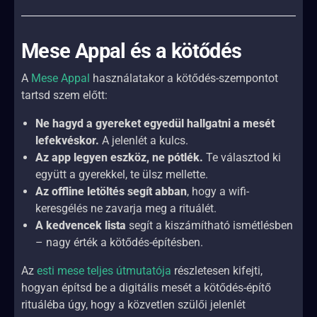
Mese Appal és a kötődés
A
Mese Appal
használatakor a kötődés-szempontot
tartsd szem előtt:
Ne hagyd a gyereket egyedül hallgatni a mesét
lefekvéskor.
A jelenlét a kulcs.
Az app legyen eszköz, ne pótlék.
Te választod ki
együtt a gyerekkel, te ülsz mellette.
Az offline letöltés segít abban
, hogy a wifi-
keresgélés ne zavarja meg a rituálét.
A kedvencek lista
segít a kiszámítható ismétlésben
– nagy érték a kötődés-építésben.
Az
esti mese teljes útmutatója
részletesen kifejti,
hogyan építsd be a digitális mesét a kötődés-építő
rituáléba úgy, hogy a közvetlen szülői jelenlét