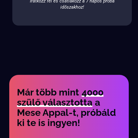
Iratkozz fel és csatlakozz a 7 napos próba
időszakhoz!
Már több mint
4000
szülő választotta
a
Mese Appal-t, próbáld
ki te is ingyen!