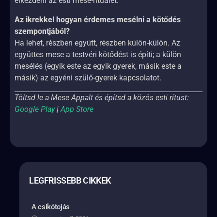
elkezdeni az esti mese-rituálét.
Az ikrekkel hogyan érdemes mesélni a kötődés
szempontjából?
Ha lehet, részben együtt, részben külön-külön. Az
együttes mese a testvéri kötődést is építi; a külön
mesélés (egyik este az egyik gyerek, másik este a
másik) az egyéni szülő-gyerek kapcsolatot.
Töltsd le a Mese Appalt és építsd a közös esti rítust:
Google Play
|
App Store
LEGFRISSEBB CIKKEK
A csikótojás