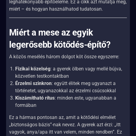
leghatékonyabb építőeleme. Ez a cikk azt mutatja meg,
miért – és hogyan használhatod tudatosan.
Miért a mese az egyik
legerősebb kötődés-építő?
A közös mesélés három dolgot köt össze egyszerre:
Fizikai közelség
: a gyerek ölben vagy mellé bújva,
közvetlen testkontaktban
Érzelmi szinkron
: együtt élitek meg ugyanazt a
történetet, ugyanazokkal az érzelmi csúcsokkal
Kiszámítható rítus
: minden este, ugyanabban a
formában
Ez a hármas pontosan az, amit a kötődési elmélet
„biztonságos bázis”-nak nevez. A gyerek azt érzi: „itt
vagyok, anya/apa itt van velem, minden rendben”. Ez