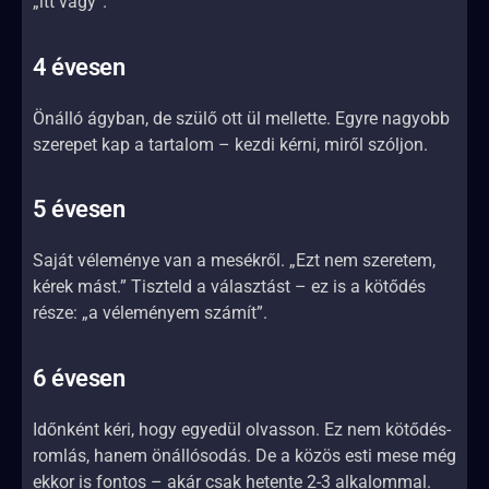
„itt vagy”.
4 évesen
Önálló ágyban, de szülő ott ül mellette. Egyre nagyobb
szerepet kap a tartalom – kezdi kérni, miről szóljon.
5 évesen
Saját véleménye van a mesékről. „Ezt nem szeretem,
kérek mást.” Tiszteld a választást – ez is a kötődés
része: „a véleményem számít”.
6 évesen
Időnként kéri, hogy egyedül olvasson. Ez nem kötődés-
romlás, hanem önállósodás. De a közös esti mese még
ekkor is fontos – akár csak hetente 2-3 alkalommal.