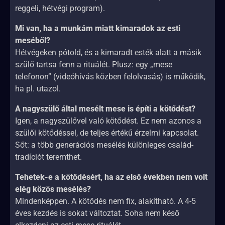
reggeli, hétvégi program).
Mi van, ha a munkám miatt kimaradok az esti
meséből?
Hétvégeken pótold, és a kimaradt esték alatt a másik
szülő tartsa fenn a rituálét. Plusz: egy „mese
telefonon” (videóhívás közben felolvasás) is működik,
ha pl. utazol.
A nagyszülő által mesélt mese is építi a kötődést?
Igen, a nagyszülővel való kötődést. Ez nem azonos a
szülői kötődéssel, de teljes értékű érzelmi kapcsolat.
Sőt: a több generációs mesélés különleges család-
tradíciót teremthet.
Tehetek-e a kötődésért, ha az első években nem volt
elég közös mesélés?
Mindenképpen. A kötődés nem fix, alakítható. A 4-5
éves kezdés is sokat változtat. Soha nem késő