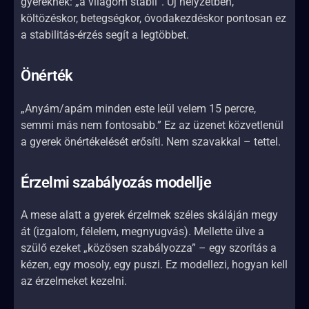
gyereknek: „a világom stabil”. Új helyzetben,
költözéskor, betegségkor, óvodakezdéskor pontosan ez
a stabilitás-érzés segít a legtöbbet.
Önérték
„Anyám/apám minden este leül velem 15 percre,
semmi más nem fontosabb.” Ez az üzenet közvetlenül
a gyerek önértékelését erősíti. Nem szavakkal – tettel.
Érzelmi szabályozás modellje
A mese alatt a gyerek érzelmek széles skáláján megy
át (izgalom, félelem, megnyugvás). Mellette ülve a
szülő ezeket „közösen szabályozza” – egy szorítás a
kézen, egy mosoly, egy puszi. Ez modellezi, hogyan kell
az érzelmeket kezelni.