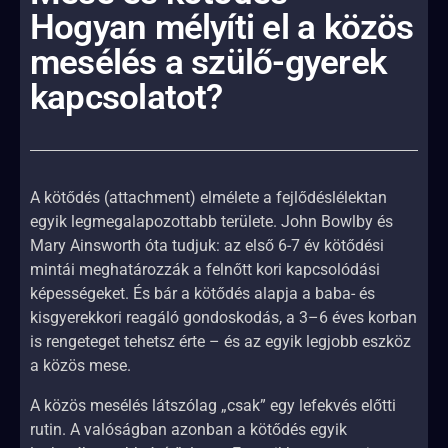
Hogyan mélyíti el a közös
mesélés a szülő-gyerek
kapcsolatot?
A kötődés (attachment) elmélete a fejlődéslélektan
egyik legmegalapozottabb területe. John Bowlby és
Mary Ainsworth óta tudjuk: az első 6-7 év kötődési
mintái meghatározzák a felnőtt kori kapcsolódási
képességeket. És bár a kötődés alapja a baba- és
kisgyerekkori reagáló gondoskodás, a 3–6 éves korban
is rengeteget tehetsz érte – és az egyik legjobb eszköz
a közös mese.
A közös mesélés látszólag „csak” egy lefekvés előtti
rutin. A valóságban azonban a kötődés egyik