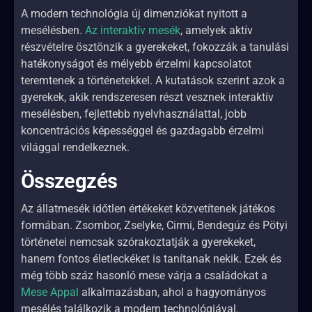
A modern technológia új dimenziókat nyitott a
mesélésben.
Az interaktív mesék
, amelyek aktív
részvételre ösztönzik a gyerekeket, fokozzák a tanulási
hatékonyságot és mélyebb érzelmi kapcsolatot
teremtenek a történetekkel. A kutatások szerint azok a
gyerekek, akik rendszeresen részt vesznek interaktív
mesélésben, fejlettebb nyelvhasználattal, jobb
koncentrációs képességgel és gazdagabb érzelmi
világgal rendelkeznek.
Összegzés
Az állatmesék időtlen értékeket közvetítenek játékos
formában. Zsombor, Zselyke, Cirmi, Bendegúz és Pötyi
történetei nemcsak szórakoztatják a gyerekeket,
hanem fontos életleckéket is tanítanak nekik. Ezek és
még több száz hasonló mese várja a családokat a
Mese Appal
alkalmazásban, ahol a hagyományos
mesélés találkozik a modern technológiával.