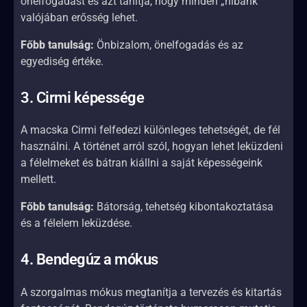
önelfogadást és azt tanítja, hogy minden „hibánk”
valójában erősség lehet.
Főbb tanulság:
Önbizalom, önelfogadás és az
egyediség értéke.
3. Cirmi képessége
A macska Cirmi felfedezi különleges tehetségét, de fél
használni. A történet arról szól, hogyan lehet leküzdeni
a félelmeket és bátran kiállni a saját képességeink
mellett.
Főbb tanulság:
Bátorság, tehetség kibontakoztatása
és a félelem leküzdése.
4. Bendegúz a mókus
A szorgalmas mókus megtanítja a tervezés és kitartás