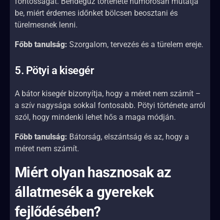
fontosságát. Bendegúz története humorosan mutatja
be, miért érdemes időnket bölcsen beosztani és
türelmesnek lenni.
Főbb tanulság:
Szorgalom, tervezés és a türelem ereje.
5. Pötyi a kisegér
A bátor kisegér bizonyítja, hogy a méret nem számít –
a szív nagysága sokkal fontosabb. Pötyi története arról
szól, hogy mindenki lehet hős a maga módján.
Főbb tanulság:
Bátorság, elszántság és az, hogy a
méret nem számít.
Miért olyan hasznosak az
állatmesék a gyerekek
fejlődésében?