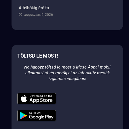
A felhőkig érő fa
augusztus 5, 2026
TÖLTSD LE MOST!
Ne habozz töltsd le most a Mese Appal mobil
alkalmazást és merülj el az interaktív mesék
izgalmas világában!