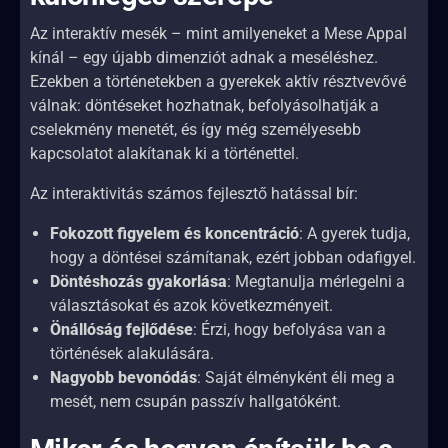
Az interaktív mesék – mint amilyeneket a Mese Appal
kínál – egy újabb dimenziót adnak a meséléshez.
Ezekben a történetekben a gyerekek aktív résztvevővé
válnak: döntéseket hozhatnak, befolyásolhatják a
cselekmény menetét, és így még személyesebb
kapcsolatot alakítanak ki a történettel.
Az interaktivitás számos fejlesztő hatással bír:
Fokozott figyelem és koncentráció
: A gyerek tudja,
hogy a döntései számítanak, ezért jobban odafigyel.
Döntéshozás gyakorlása
: Megtanulja mérlegelni a
választásokat és azok következményeit.
Önállóság fejlődése
: Érzi, hogy befolyása van a
történések alakulására.
Nagyobb bevonódás
: Saját élményként éli meg a
mesét, nem csupán passzív hallgatóként.