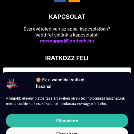
KAPCSOLAT
Észrevételed van az appal kapcsolatban?
Vedd fel velünk a kapcsolatot!
meseappal@znitech.hu
IRATKOZZ FEL!
Ez a weboldal sütiket
használ
A legjobb élmény biztosítása érdekében olyan technológiákat használunk,
mint a cookie-k az eszközadatok tárolására és/vagy eléréséhez.
Feliratkozás
Elfogadom
Iratkozz fel és csatlakozz a 7 napos próba időszakhoz!