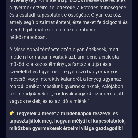
tevékenység. A mindennapi közös mesélés befektetés
a gyermek érzelmi fejlődésébe, a kötődés minőségébe
és a családi kapcsolatok erősségébe. Olyan eszköz,
amely segít bizalmat építeni, érzelmeket feldolgozni és
meghitt pillanatokat teremteni a rohanó
hétköznapokban.
A Mese Appal története azért olyan értékesek, mert
modern formában nyújtják azt, ami generációk óta
működik: a közös élményt, a fantázia útját és a
szeretetteljes figyelmet. Legyen szó hagyományos
meséről vagy interaktív kalandról, a lényeg ugyanaz
marad: amikor mesélünk gyermekeinknek, valójában
azt mondjuk nekik: „Fontosak vagytok számomra, itt
vagyok nektek, és ez az idő a miénk.”
Tegyétek a mesét a mindennapok részévé, és
tapasztaljátok meg, hogyan mélyül el kapcsolatotok,
miközben gyermeketek érzelmi világa gazdagodik!