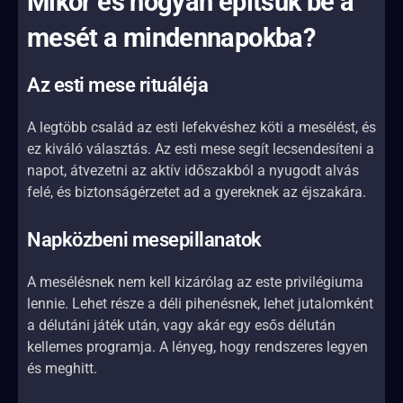
Mikor és hogyan építsük be a
mesét a mindennapokba?
Az esti mese rituáléja
A legtöbb család az esti lefekvéshez köti a mesélést, és
ez kiváló választás. Az esti mese segít lecsendesíteni a
napot, átvezetni az aktív időszakból a nyugodt alvás
felé, és biztonságérzetet ad a gyereknek az éjszakára.
Napközbeni mesepillanatok
A mesélésnek nem kell kizárólag az este privilégiuma
lennie. Lehet része a déli pihenésnek, lehet jutalomként
a délutáni játék után, vagy akár egy esős délután
kellemes programja. A lényeg, hogy rendszeres legyen
és meghitt.