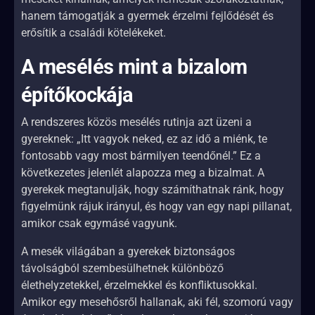
hanem támogatják a gyermek érzelmi fejlődését és
erősítik a családi kötelékeket.
A mesélés mint a bizalom
építőkockája
A rendszeres közös mesélés rutinja azt üzeni a
gyereknek: „Itt vagyok neked, ez az idő a miénk, te
fontosabb vagy most bármilyen teendőnél.” Ez a
következetes jelenlét alapozza meg a bizalmat. A
gyerekek megtanulják, hogy számíthatnak ránk, hogy
figyelmünk rájuk irányul, és hogy van egy napi pillanat,
amikor csak egymásé vagyunk.
A mesék világában a gyerekek biztonságos
távolságból szembesülhetnek különböző
élethelyzetekkel, érzelmekkel és konfliktusokkal.
Amikor egy mesehősről hallanak, aki fél, szomorú vagy