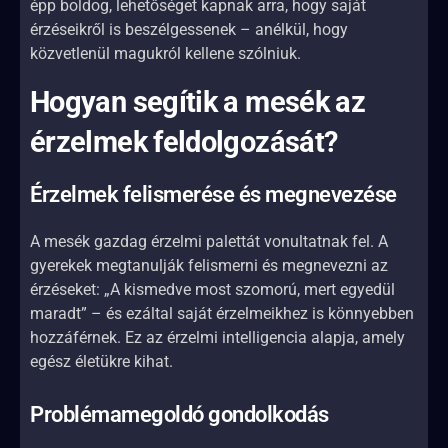
épp boldog, lehetőséget kapnak arra, hogy saját
érzéseikről is beszélgessenek – anélkül, hogy
közvetlenül magukról kellene szólniuk.
Hogyan segítik a mesék az
érzelmek feldolgozását?
Érzelmek felismerése és megnevezése
A mesék gazdag érzelmi palettát vonultatnak fel. A
gyerekek megtanulják felismerni és megnevezni az
érzéseket: „A kismedve most szomorú, mert egyedül
maradt” – és ezáltal saját érzelmeikhez is könnyebben
hozzáférnek. Ez az érzelmi intelligencia alapja, amely
egész életükre kihat.
Problémamegoldó gondolkodás