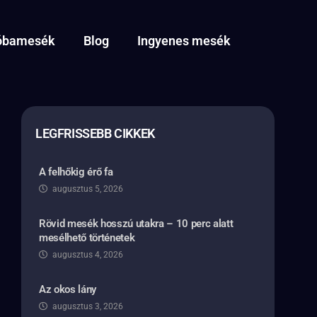
óbamesék
Blog
Ingyenes mesék
LEGFRISSEBB CIKKEK
A felhőkig érő fa
augusztus 5, 2026
Rövid mesék hosszú utakra – 10 perc alatt
mesélhető történetek
augusztus 4, 2026
Az okos lány
augusztus 3, 2026