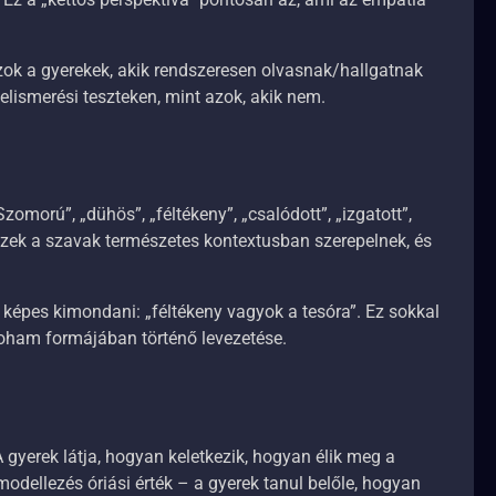
azok a gyerekek, akik rendszeresen olvasnak/hallgatnak
elismerési teszteken, mint azok, akik nem.
morú”, „dühös”, „féltékeny”, „csalódott”, „izgatott”,
zek a szavak természetes kontextusban szerepelnek, és
, képes kimondani: „féltékeny vagyok a tesóra”. Ez sokkal
oham formájában történő levezetése.
 gyerek látja, hogyan keletkezik, hogyan élik meg a
modellezés óriási érték – a gyerek tanul belőle, hogyan