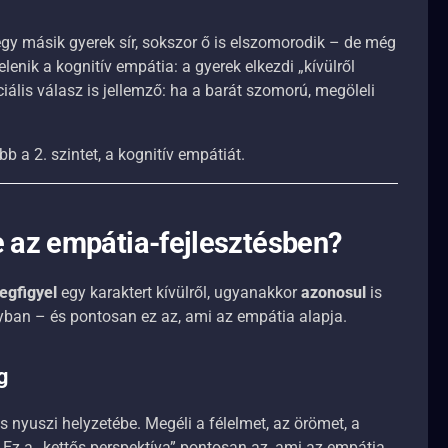
egy másik gyerek sír, sokszor ő is elszomorodik – de még
lenik a kognitív empátia: a gyerek elkezdi „kívülről
iális válasz is jellemző: ha a barát szomorú, megöleli
 a 2. szintet, a kognitív empátiát.
 az empátia-fejlesztésben?
egfigyel
egy karaktert kívülről, ugyanakkor
azonosul
is
gyban – és pontosan ez az, ami az empátia alapja.
g
s nyuszi helyzetébe. Megéli a félelmet, az örömet, a
Ez a „kettős perspektíva” pontosan az, ami az empátia