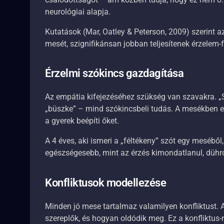
neurológiai alapja.
Kutatások (Mar, Oatley & Peterson, 2009) szerint 
mesét, szignifikánsan jobban teljesítenek érzelem-f
Érzelmi szókincs gazdagítása
Az empátia kifejezéséhez szükség van szavakra. „Szo
„büszke” – mind szókincsbeli tudás. A mesékben e
a gyerek beépíti őket.
A 4 éves, aki ismeri a „féltékeny” szót egy meséből
egészségesebb, mint az érzés kimondatlanul, dühr
Konfliktusok modellezése
Minden jó mese tartalmaz valamilyen konfliktust. A
szereplők, és hogyan oldódik meg. Ez a konfliktus-