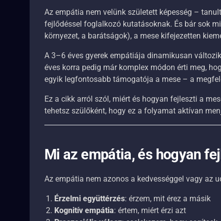
Az empátia nem velünk született képesség – tanult
fejlődéssel foglalkozó kutatásoknak. És bár sok min
környezet, a barátságok), a mese kifejezetten kieme
A 3–6 éves gyerek empátiája dinamikusan változi
éves korra pedig már komplex módon érti meg, hog
egyik legfontosabb támogatója a mese – a megfele
Ez a cikk arról szól, miért és hogyan fejleszti a me
tehetsz szülőként, hogy ez a folyamat aktívan men
Mi az empátia, és hogyan fe
Az empátia nem azonos a kedvességgel vagy az u
Érzelmi együttérzés
: érzem, mit érez a másik
Kognitív empátia
: értem, miért érzi azt