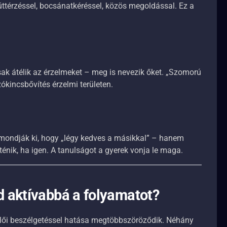
ttérzéssel, bocsánatkéréssel, közös megoldással. Ez a
ak átélik az érzelmeket – meg is nevezik őket. „Szomorú
ókincsbővítés érzelmi területen.
ondják ki, hogy „légy kedves a másikkal” – hanem
rténik, ha igen. A tanulságot a gyerek vonja le maga.
d aktívabbá a folyamatot?
ülői beszélgetéssel hatása megtöbbszöröződik. Néhány