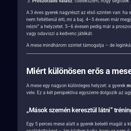
Proszociális válasz
: cselekszem, hogy segítsek
A 3 éves gyerek nagyrészt az első szinten van: ha 
nem feltétlenül érti, mi a baj. 4–5 évesen már megje
nézni” a helyzetet. 5–6 évesen pedig már a proszoc
vagy odaviszi a kedvenc játékát.
A mese mindhárom szintet támogatja – de leginkább
Miért különösen erős a mese
A mese egy nagyon különleges helyzet: a gyerek
m
vele. Ez a két perspektíva egyszerre dolgozik az a
„Mások szemén keresztül látni” trénin
Egy 5 perces mese alatt a gyerek beleéli magát a ki
csalódottságot – ám közben tudja, hogy ez nem ő. 