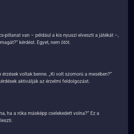
pillanat van – például a kis nyuszi elveszti a játékát –,
magát?” kérdést. Egyet, nem ötöt.
en érzések voltak benne. „Ki volt szomorú a mesében?”
 kérdések aktiválják az érzelmi feldolgozást.
lna, ha a róka másképp cselekedett volna?” Ez a
leszti.