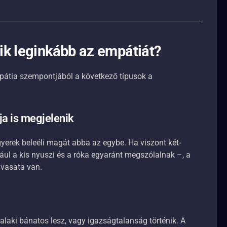
ik leginkább az empátiát?
pátia szempontjából a következő típusok a
ja is megjelenik
gyerek beleéli magát abba az egybe. Ha viszont két-
ul a kis nyuszi és a róka egyaránt megszólalnak –, a
lvasata van.
laki bánatos lesz, vagy igazságtalanság történik. A