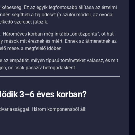
 képesség. Ez az egyik legfontosabb állítása az érzelmi
den segítheti a fejlődését (a szülői modell, az óvodai
lkedő szerepet játszik.
k. Hároméves korban még inkább „önközpontú”, öt-hat
y mások mit éreznek és miért. Ennek az átmenetnek az
lő mese, a megfelelő időben.
se az empátiát, milyen típusú történeteket válassz, és mit
jen, ne csak passzív befogadásként.
jlődik 3–6 éves korban?
dvariassággal. Három komponensből áll: