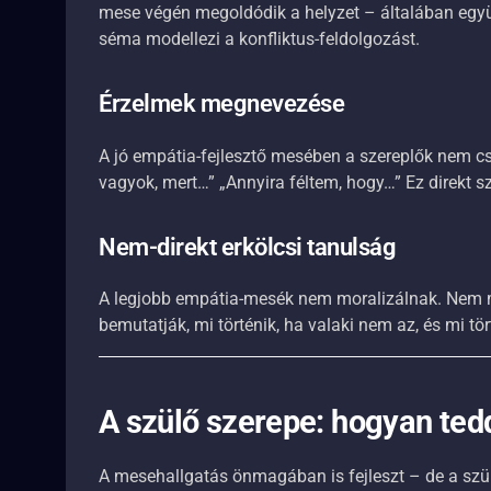
mese végén megoldódik a helyzet – általában együ
séma modellezi a konfliktus-feldolgozást.
Érzelmek megnevezése
A jó empátia-fejlesztő mesében a szereplők nem cs
vagyok, mert…” „Annyira féltem, hogy…” Ez direkt sz
Nem-direkt erkölcsi tanulság
A legjobb empátia-mesék nem moralizálnak. Nem m
bemutatják, mi történik, ha valaki nem az, és mi tö
A szülő szerepe: hogyan ted
A mesehallgatás önmagában is fejleszt – de a sz