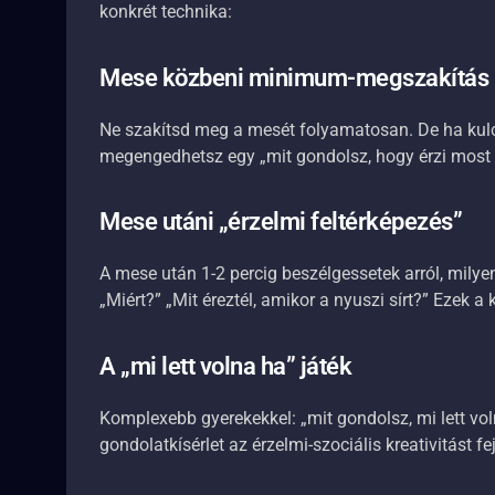
konkrét technika:
Mese közbeni minimum-megszakítás
Ne szakítsd meg a mesét folyamatosan. De ha kulcs-
megengedhetsz egy „mit gondolsz, hogy érzi most 
Mese utáni „érzelmi feltérképezés”
A mese után 1-2 percig beszélgessetek arról, mily
„Miért?” „Mit éreztél, amikor a nyuszi sírt?” Ezek a
A „mi lett volna ha” játék
Komplexebb gyerekekkel: „mit gondolsz, mi lett vo
gondolatkísérlet az érzelmi-szociális kreativitást fej